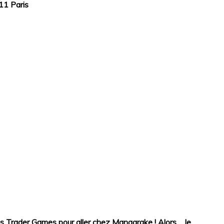
11 Paris
rès Trader Games pour aller chez Mangarake ! Alors ... le