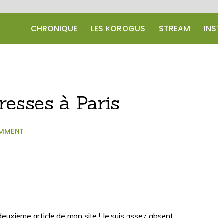
CHRONIQUE
LES KOROGUS
STREAM
IN
esses à Paris
OMMENT
 deuxième article de mon site ! Je suis assez absent