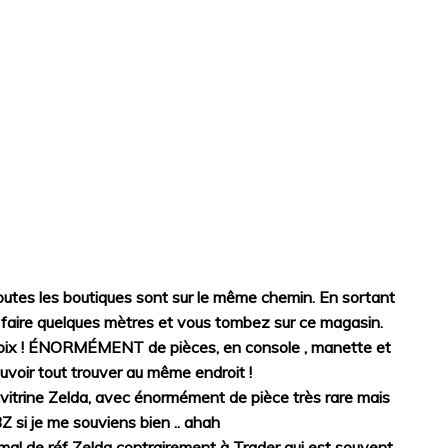
toutes les boutiques sont sur le même chemin. En sortant
e faire quelques mètres et vous tombez sur ce magasin.
choix ! ÉNORMÉMENT de pièces, en console , manette et
uvoir tout trouver au même endroit !
e vitrine Zelda, avec énormément de pièce très rare mais
Z si je me souviens bien .. ahah
mal de réf Zelda contrairement à Trader qui est souvent