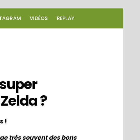
STAGRAM
VIDÉOS
REPLAY
 super
 Zelda
?
s !
age très souvent des bons