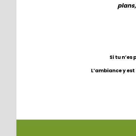
plans,
Si tu n’es
L’ambiance y est 